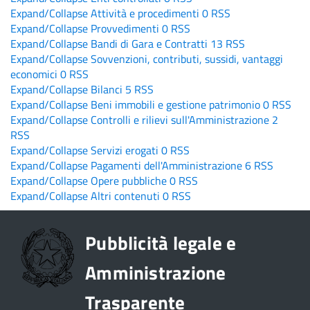
Expand/Collapse
Attività e procedimenti
0
RSS
Expand/Collapse
Provvedimenti
0
RSS
Expand/Collapse
Bandi di Gara e Contratti
13
RSS
Expand/Collapse
Sovvenzioni, contributi, sussidi, vantaggi
economici
0
RSS
Expand/Collapse
Bilanci
5
RSS
Expand/Collapse
Beni immobili e gestione patrimonio
0
RSS
Expand/Collapse
Controlli e rilievi sull'Amministrazione
2
RSS
Expand/Collapse
Servizi erogati
0
RSS
Expand/Collapse
Pagamenti dell'Amministrazione
6
RSS
Expand/Collapse
Opere pubbliche
0
RSS
Expand/Collapse
Altri contenuti
0
RSS
Pubblicità legale e
Amministrazione
Trasparente